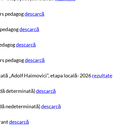
urs pedagog
descarcă
s pedagog
descarcă
pedagog
descarcă
urs pedagog
descarcă
tă „Adolf Haimovici”, etapa locală- 2026
rezultate
adă determinată)
descarcă
adă nedeterminată)
descarcă
rant
descarcă