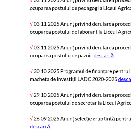
√
03.11.2025 Anunț privind derularea procedur
ocuparea postului de pedagog la Liceul Agri
√
03.11.2025 Anunț privind derularea procedur
ocuparea postului de laborant la Liceul Agri
√
03.11.2025 Anunț privind derularea procedu
ocuparea postului de paznic
descarcă
√
30.10.2025 Programul de finanțare pentru 
macheta de investiții LADC 2020-2025
desca
√
29.10.2025 Anunț privind derularea proceduri
ocuparea postului de secretar la Liceul Agri
√
26.09.2025 Anunț selecție grup țintă pentru
descarcă