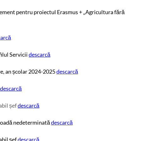
ement pentru proiectul Erasmus + „Agricultura fără
carcă
lul Servicii
descarcă
re, an școlar 2024-2025
descarcă
descarcă
abil șef
descarcă
rioadă nedeterminată
descarcă
bil șef
descarcă