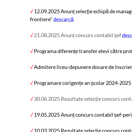
√
12.09.2025 Anunț selecție echipă de manag
frontiere”
descarcă
√
21.08.2025 Anunț concurs contabil șef
des
√
Programa diferențe transfer elevi către profi
√
Admitere liceu-depunere dosare de înscrie
√
Programare corigențe an școlar 2024-2025
√
30.06.2025 Rezultate selecție concurs cont
√
19.05.2025 Anunț concurs contabil șef-pe
√
10.03.2025 Rezultate selecție concurs conta