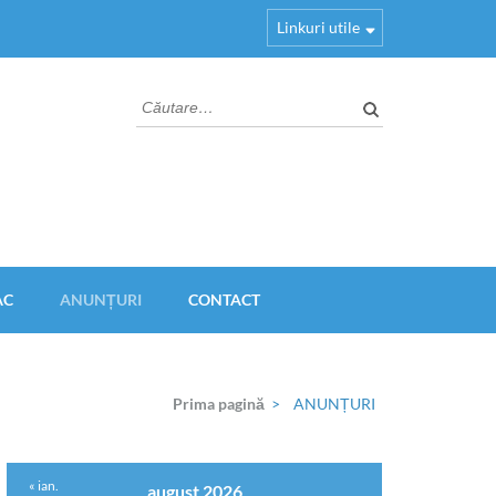
Linkuri utile
Caută
după:
AC
ANUNȚURI
CONTACT
Prima pagină
>
ANUNȚURI
« ian.
august 2026