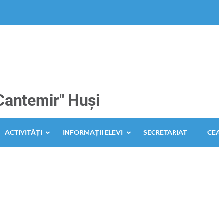
 Cantemir" Huși
ACTIVITĂȚI
INFORMAȚII ELEVI
SECRETARIAT
CE