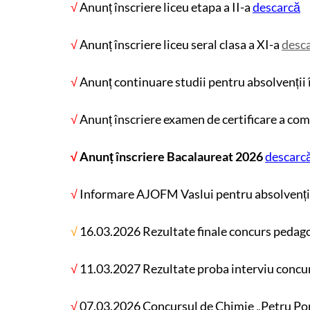
√
Anunț înscriere liceu etapa a II-a
descarcă
√
Anunț înscriere liceu seral clasa a XI-a
desc
√
Anunț continuare studii pentru absolvenții
√
Anunț înscriere examen de certificare a co
√
Anunț înscriere Bacalaureat 2026
descarc
√
Informare AJOFM Vaslui pentru absolvenți
√
16.03.2026 Rezultate finale concurs pedag
√
11.03.2027 Rezultate proba interviu concu
√
07.03.2026 Concursul de Chimie „Petru Po