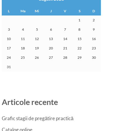
L
Ma
Mi
J
V
S
D
1
2
3
4
5
6
7
8
9
10
11
12
13
14
15
16
17
18
19
20
21
22
23
24
25
26
27
28
29
30
31
Articole recente
Grafic stagii de pregătire practică
Catalog online