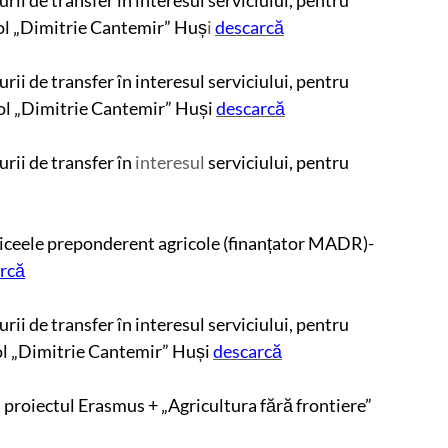
ii de transfer în interesul serviciului, pentru
col „Dimitrie Cantemir” Huș
i
descarcă
ii de transfer în interesul serviciului, pentru
col „Dimitrie Cantemir” Huși
descarcă
rii de transfer în
interesul
serviciului, pentru
liceele preponderent agricole (finanțator MADR)-
rcă
i de transfer în interesul serviciului, pentru
col „Dimitrie Cantemir” Huși
descarcă
 proiectul Erasmus + „Agricultura fără frontiere”