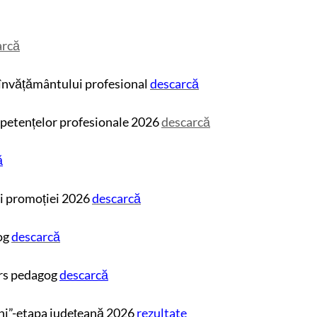
arcă
 învățământului profesional
descarcă
mpetențelor profesionale 2026
descarcă
ă
i promoției 2026
descarcă
og
descarcă
rs pedagog
descarcă
ni”-etapa județeană 2026
rezultate