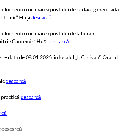
sului pentru ocuparea postului de pedagog (perioadă
Cantemir” Huși
descarcă
sului pentru ocuparea postului de laborant
mitrie Cantemir” Huși
descarcă
 pe data de 08.01.2026, în localul „I. Corivan”. Orarul
ic
descarcă
 practică
descarcă
rcă
g
descarcă