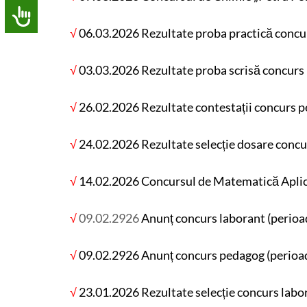
√
06.03.2026
Rezultate proba practică conc
√
03.03.2026 Rezultate proba scrisă concur
√
26.02.2026 Rezultate contestații concurs 
√
24.02.2026 Rezultate selecție dosare conc
√
14.02.2026
Concursul de Matematică Aplica
√
09.02.2926
Anunț concurs laborant (perio
√
09.02.2926 Anunț concurs pedagog (perio
√
23.01.2026 Rezultate selecție concurs labo