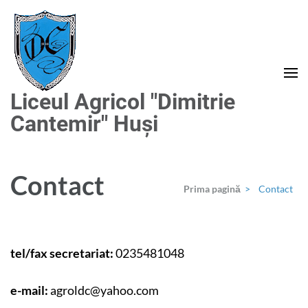
Sari
la
conținut
(apasă
Enter)
Liceul Agricol "Dimitrie
Cantemir" Huși
Contact
Prima pagină
>
Contact
tel/fax secretariat:
0235481048
e-mail:
agroldc@yahoo.com