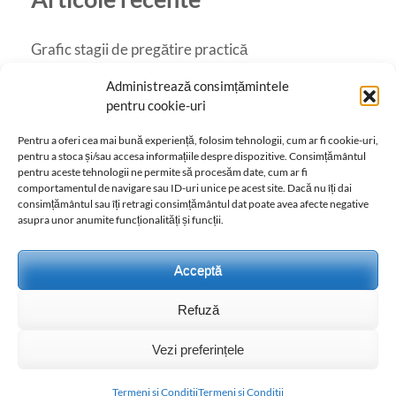
Grafic stagii de pregătire practică
Catalog online
Administrează consimțămintele
pentru cookie-uri
Galerie
Pentru a oferi cea mai bună experiență, folosim tehnologii, cum ar fi cookie-uri,
LADC în imagini
pentru a stoca și/sau accesa informațiile despre dispozitive. Consimțământul
pentru aceste tehnologii ne permite să procesăm date, cum ar fi
Oferta educațională 2026-2027
comportamentul de navigare sau ID-uri unice pe acest site. Dacă nu îți dai
consimțământul sau îți retragi consimțământul dat poate avea afecte negative
asupra unor anumite funcționalități și funcții.
Acceptă
Refuză
Vezi preferințele
Liceul Agricol "Dimitrie Cantemir" Huși 2023 - Powerd by
LADC&Creativ Mgs
Education Zone | Dezvoltată de
Rara Themes
.
Propulsată de
WordPress
.
Termeni si Conditii
Termeni si Conditii
Termeni si Conditii