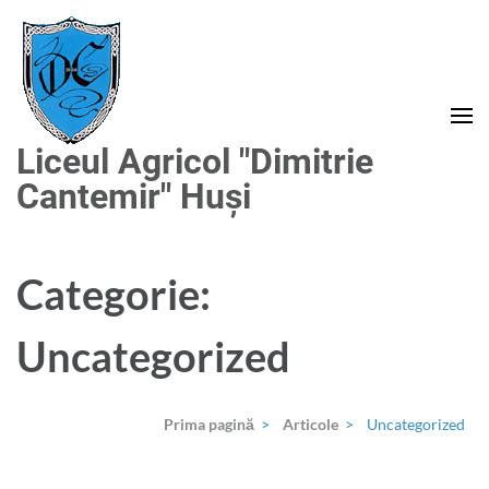
Sari
la
conținut
(apasă
Enter)
Liceul Agricol "Dimitrie
Cantemir" Huși
Categorie:
Uncategorized
Prima pagină
>
Articole
>
Uncategorized