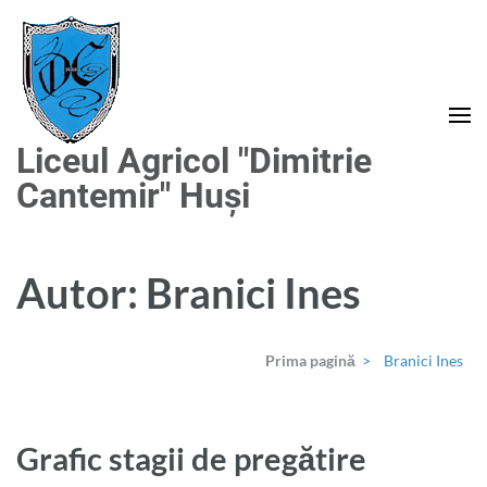
Sari
la
conținut
(apasă
Enter)
Liceul Agricol "Dimitrie
Cantemir" Huși
Autor:
Branici Ines
Prima pagină
>
Branici Ines
Grafic stagii de pregătire