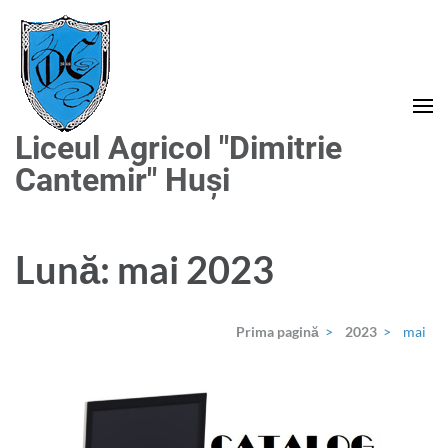
Sari
la
conținut
(apasă
Enter)
Liceul Agricol "Dimitrie
Cantemir" Huși
Lună:
mai 2023
Prima pagină
>
2023
>
mai