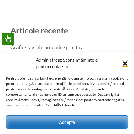
Articole recente
Grafic stagii de pregătire practică
Catalog online
Administrează consimțămintele
pentru cookie-uri
Galerie
Pentru a oferi cea mai bună experiență, folosim tehnologii, cum ar fi cookie-uri,
LADC în imagini
pentru a stoca și/sau accesa informațiile despre dispozitive. Consimțământul
pentru aceste tehnologii ne permite să procesăm date, cum ar fi
Oferta educațională 2026-2027
comportamentul de navigare sau ID-uri unice pe acest site. Dacă nu îți dai
consimțământul sau îți retragi consimțământul dat poate avea afecte negative
asupra unor anumite funcționalități și funcții.
Acceptă